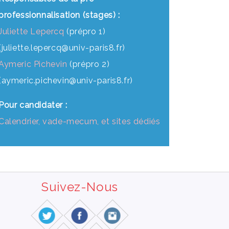
professionnalisation (stages) :
Juliette Lepercq
(prépro 1)
(juliette.lepercq@univ-paris8.fr)
Aymeric Pichevin
(prépro 2)
(aymeric.pichevin@univ-paris8.fr)
Pour candidater :
Calendrier, vade-mecum, et sites dédiés
Suivez-Nous