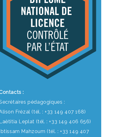
Contacts :
Secrétaires pédagogiques :
Alison Frézal (tél. : +33 149 407 168)
Laëtitia Leplat (tél. : +33 149 406 656)
Ibtissam Mahzoum (tél. : +33 149 407