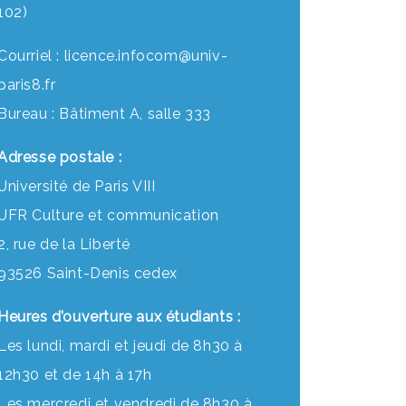
102)
Courriel : licence.infocom@univ-
paris8.fr
Bureau : Bâtiment A, salle 333
Adresse postale :
Université de Paris VIII
UFR Culture et communication
2, rue de la Liberté
93526 Saint-Denis cedex
Heures d’ouverture aux étudiants :
Les lundi, mardi et jeudi de 8h30 à
12h30 et de 14h à 17h
Les mercredi et vendredi de 8h30 à