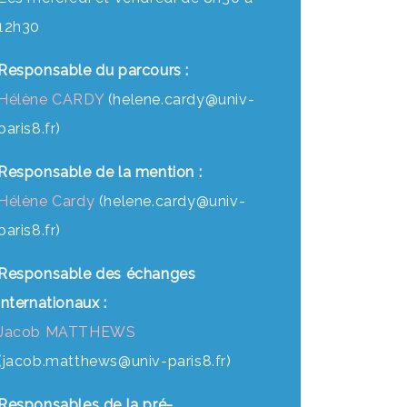
12h30
Responsable du parcours :
Hélène CARDY
(helene.cardy@univ-
paris8.fr)
Responsable de la mention :
Hélène Cardy
(helene.cardy@univ-
paris8.fr)
Responsable des échanges
internationaux :
Jacob MATTHEWS
(jacob.matthews@univ-paris8.fr)
Responsables de la pré-