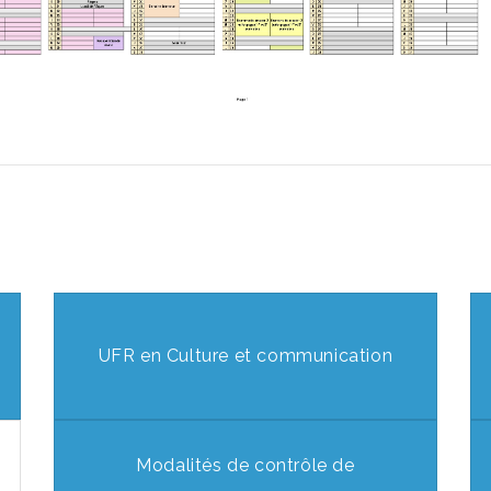
UFR en Culture et communication
Modalités de contrôle de