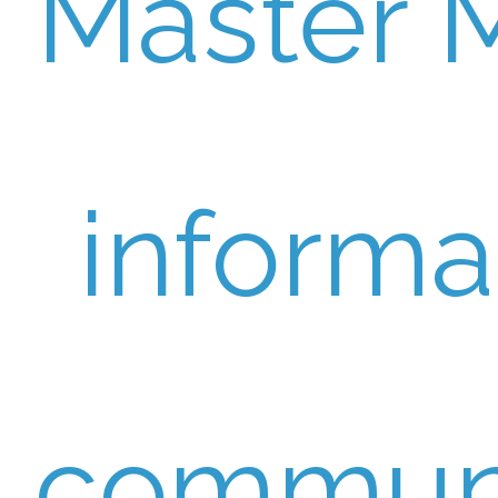
Master 
informa
communi