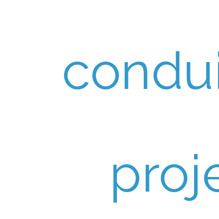
condui
proj