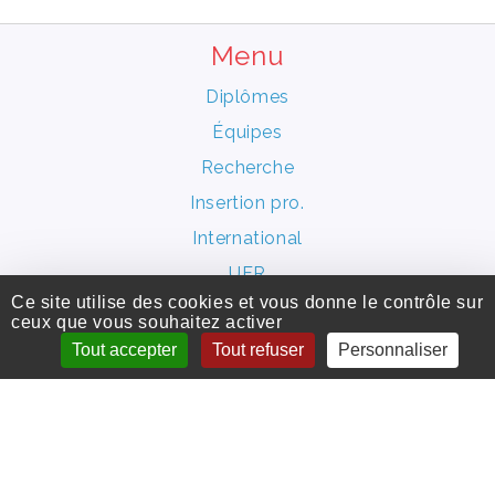
Menu
Diplômes
Équipes
Recherche
Insertion pro.
International
UFR
Ce site utilise des cookies et vous donne le contrôle sur
Vie étudiante
ceux que vous souhaitez activer
Tout accepter
Tout refuser
Personnaliser
Infos
Plan du site
Conseil de l’UFR
UFR en Culture et communication