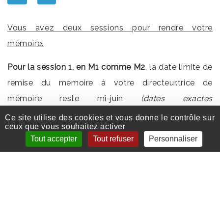
Vous avez deux sessions pour rendre votre
mémoire.
Pour la session 1, en M1 comme M2
, la date limite de
remise du mémoire à votre directeur.trice de
mémoire reste mi-juin
(dates exactes
communiquées ultérieurement)
.
Ce site utilise des cookies et vous donne le contrôle sur
ceux que vous souhaitez activer
Pour la session 2 en M1
la date limite de remise du
Tout accepter
Tout refuser
Personnaliser
mémoire à votre directeur.trice de mémoire est fin
août
(dates exactes communiquées ultérieurement).
Pour la session 2 en M2
la date limite de remise du
mémoire à votre directeur.trice de mémoire est fin