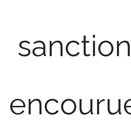
sanctio
encouru