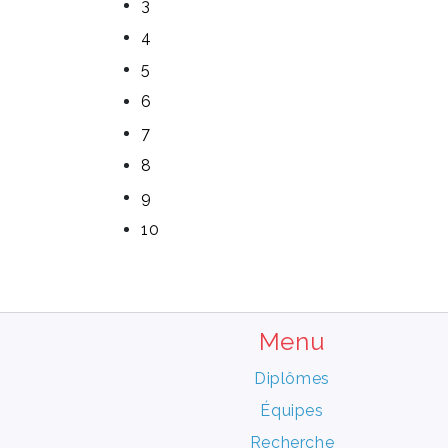
3
4
5
6
7
8
9
10
Menu
Diplômes
Équipes
Recherche