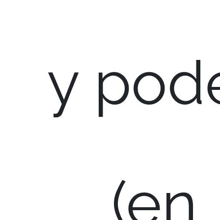
y pod
(en