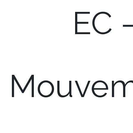
EC 
Mouvem