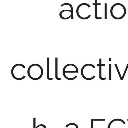
acti
collecti