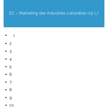
EC – Marketing des industries culturelles (15 (…)
1
2
3
4
5
6
7
8
9
10