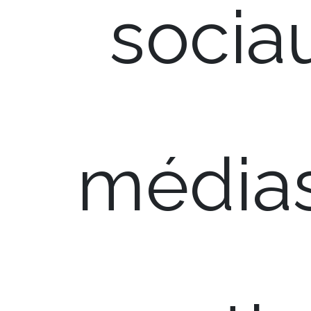
socia
médias