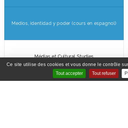
Medios, identidad y poder (cours en espagnol)
Médias et Cultural Studies
Ce site utilise des cookies et vous donne le contrôle s
Tout accepter
Tout refuser
P
1
2
Menu