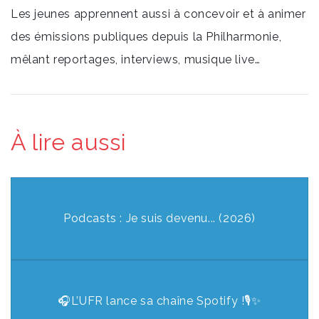
Les jeunes apprennent aussi à concevoir et à animer
des émissions publiques depuis la Philharmonie,
mêlant reportages, interviews, musique live…
À lire aussi
Podcasts : Je suis devenu... (2026)
🎧L’UFR lance sa chaîne Spotify !🎙️✨