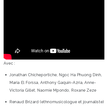
Avec :
Jonathan Chicheportiche, Ngoc Ha Phuong Dinh,
Maria El Forssa, Anthony Gaquin-Azria, Anne-
Victoria Gillet, Naomie Mpondo, Roxane Zeze
Renaud Brizard (ethnomusicologue et journaliste)