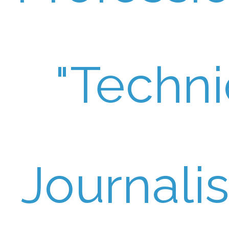
"Techn
Journali