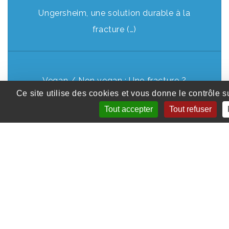
Ungersheim, une solution durable à la
fracture (…)
Vegan / Non vegan : Une fracture ?
Ce site utilise des cookies et vous donne le contrôle 
Tout accepter
Tout refuser
1
2
Menu
Diplômes