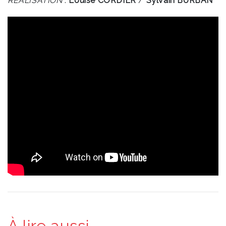
RÉALISATION
:
Louise CORDIER
/
Sylvain BURBAN
À lire aussi