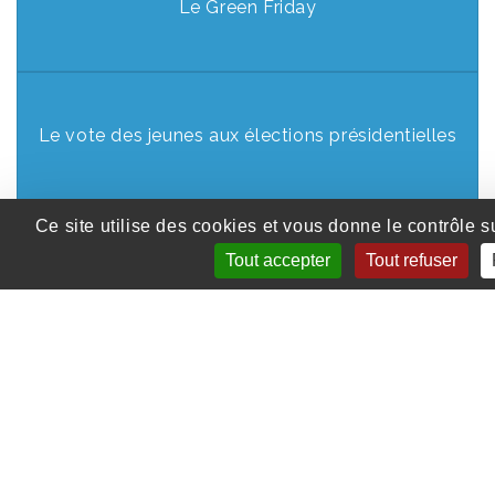
Le Green Friday
Le vote des jeunes aux élections présidentielles
Ce site utilise des cookies et vous donne le contrôle 
Tout accepter
Tout refuser
L’art pour combattre les violences faites aux (…)
Sexualité et handicap, la fracture injuste