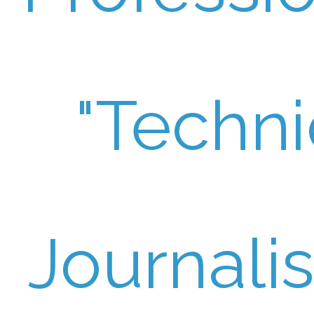
"Techn
Journali