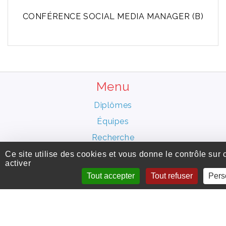
CONFÉRENCE SOCIAL MEDIA MANAGER (B)
Menu
Diplômes
Équipes
Recherche
Insertion pro.
Ce site utilise des cookies et vous donne le contrôle sur
activer
International
Tout accepter
Tout refuser
Pers
UFR
Vie étudiante
Infos