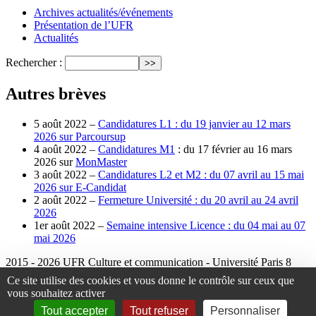
Archives actualités/événements
Présentation de l’UFR
Actualités
Rechercher :
Autres brèves
5 août 2022 –
Candidatures L1 : du 19 janvier au 12 mars
2026 sur
Parcoursup
4 août 2022 –
Candidatures M1
: du 17 février au 16 mars
2026 sur
MonMaster
3 août 2022 –
Candidatures L2 et M2 : du 07 avril au 15 mai
2026 sur
E-Candidat
2 août 2022 –
Fermeture Université : du 20 avril au 24 avril
2026
1er août 2022 –
Semaine intensive Licence : du 04 mai au 07
mai 2026
2015 - 2026 UFR Culture et communication - Université Paris 8
Plan du site
|
Se connecter
|
Contact
|
RSS 2.0
Ce site utilise des cookies et vous donne le contrôle sur ceux que
vous souhaitez activer
Tout accepter
Tout refuser
Personnaliser