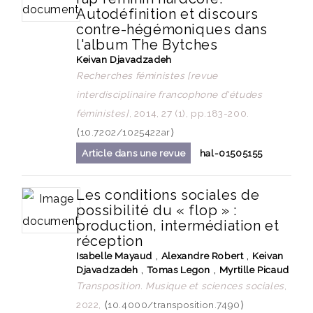
Autodéfinition et discours
contre-hégémoniques dans
l'album The Bytches
Keivan Djavadzadeh
Recherches féministes [revue
interdisciplinaire francophone d'études
féministes]
, 2014, 27 (1), pp.183-200.
⟨10.7202/1025422ar⟩
Article dans une revue
hal-01505155
Les conditions sociales de
possibilité du « flop » :
production, intermédiation et
réception
,
,
Isabelle Mayaud
Alexandre Robert
Keivan
,
,
Djavadzadeh
Tomas Legon
Myrtille Picaud
Transposition. Musique et sciences sociales
,
2022,
⟨10.4000/transposition.7490⟩