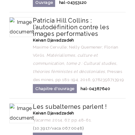
Ouvrage
hal-04353120
Patricia Hill Collins :
l’autodéfinition contre les
images performatives
Keivan Djavadzadeh
Maxime Cervulle; Nelly Quemener; Florian
Vörös.
Matérialismes, culture et
communication, tome 2 : Cultural studies,
théories féministes et décoloniales
, Presses
des mines, pp.181-194, 2016, 9782356713919
Chapitre d'ouvrage
hal-04387640
Les subalternes parlent !
Keivan Djavadzadeh
Vacarme
, 2014, 67, pp.48-61.
⟨10.3917/vaca.067.0048⟩