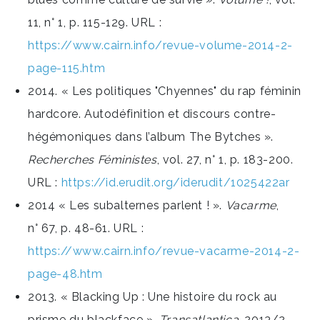
11, n° 1, p. 115-129. URL :
https://www.cairn.info/revue-volume-2014-2-
page-115.htm
2014. « Les politiques "Chyennes" du rap féminin
hardcore. Autodéfinition et discours contre-
hégémoniques dans l’album The Bytches ».
Recherches Féministes
, vol. 27, n° 1, p. 183-200.
URL :
https://id.erudit.org/iderudit/1025422ar
2014 « Les subalternes parlent ! ».
Vacarme
,
n° 67, p. 48-61. URL :
https://www.cairn.info/revue-vacarme-2014-2-
page-48.htm
2013. « Blacking Up : Une histoire du rock au
prisme du blackface ».
Transatlantica
, 2013/2.