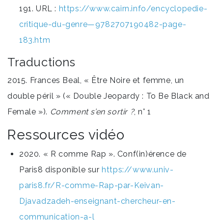
191. URL :
https://www.cairn.info/encyclopedie-
critique-du-genre—9782707190482-page-
183.htm
Traductions
2015. Frances Beal, « Être Noire et femme, un
double péril » (« Double Jeopardy : To Be Black and
Female »).
Comment s’en sortir ?
, n° 1
Ressources vidéo
2020. « R comme Rap ». Conf(in)érence de
Paris8 disponible sur
https://www.univ-
paris8.fr/R-comme-Rap-par-Keivan-
Djavadzadeh-enseignant-chercheur-en-
communication-a-l