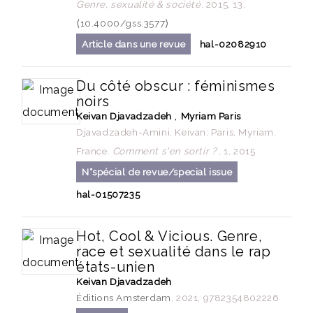
Genre, sexualité & société
, 2015, 13,
⟨10.4000/gss.3577⟩
Article dans une revue
hal-02082910
Du côté obscur : féminismes
noirs
,
Keivan Djavadzadeh
Myriam Paris
Djavadzadeh-Amini, Keivan; Paris, Myriam.
France.
Comment s'en sortir ?
, 1, 2015
N°spécial de revue/special issue
hal-01507235
Hot, Cool & Vicious. Genre,
race et sexualité dans le rap
états-unien
Keivan Djavadzadeh
Éditions Amsterdam
, 2021, 9782354802226