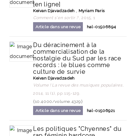
[en ligne]
,
Keivan Djavadzadeh
Myriam Paris
Comment s'en sortir ?
, 2015, 1
Article dans une revue
hal-01506894
Du déracinement à la
commercialisation de la
nostalgie du Sud par les race
records : le blues comme
culture de survie
Keivan Djavadzadeh
Volume ! La revue des musiques populaires
,
2014, 11 (1), pp.115-129.
⟨10.4000/volume.4329⟩
Article dans une revue
hal-01506921
Les politiques "Chyennes" du
rap féminin hardcore.