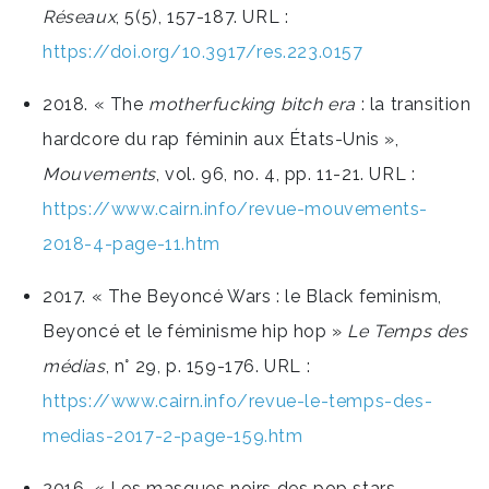
Réseaux
, 5(5), 157-187. URL :
https://doi.org/10.3917/res.223.0157
2018. « The
motherfucking bitch era
: la transition
hardcore du rap féminin aux États-Unis »,
Mouvements
, vol. 96, no. 4, pp. 11-21. URL :
https://www.cairn.info/revue-mouvements-
2018-4-page-11.htm
2017. « The Beyoncé Wars : le Black feminism,
Beyoncé et le féminisme hip hop »
Le Temps des
médias
, n° 29, p. 159-176. URL :
https://www.cairn.info/revue-le-temps-des-
medias-2017-2-page-159.htm
2016. « Les masques noirs des pop stars