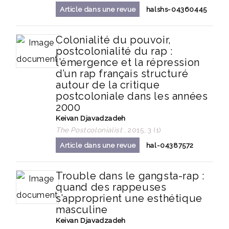
Article dans une revue
halshs-04360445
Colonialité du pouvoir,
postcolonialité du rap :
l’émergence et la répression
d’un rap français structuré
autour de la critique
postcoloniale dans les années
2000
Keivan Djavadzadeh
The Postcolonialist
, 2015, 3 (1)
Article dans une revue
hal-04387572
Trouble dans le gangsta-rap :
quand des rappeuses
s’approprient une esthétique
masculine
Keivan Djavadzadeh