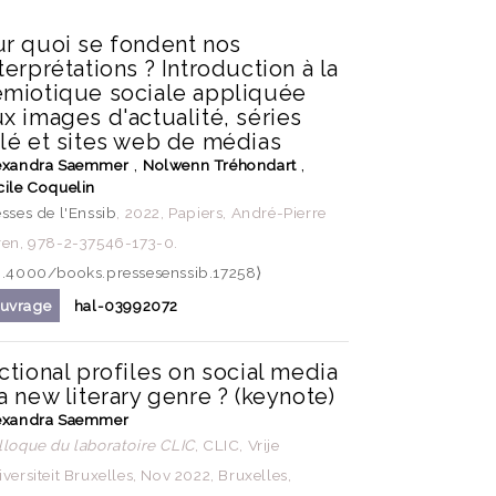
ur quoi se fondent nos
terprétations ? Introduction à la
émiotique sociale appliquée
x images d'actualité, séries
élé et sites web de médias
,
,
exandra Saemmer
Nolwenn Tréhondart
cile Coquelin
sses de l'Enssib
, 2022, Papiers, André-Pierre
ren, 978-2-37546-173-0.
0.4000/books.pressesenssib.17258⟩
uvrage
hal-03992072
ctional profiles on social media
a new literary genre ? (keynote)
exandra Saemmer
lloque du laboratoire CLIC
, CLIC, Vrije
versiteit Bruxelles, Nov 2022, Bruxelles,