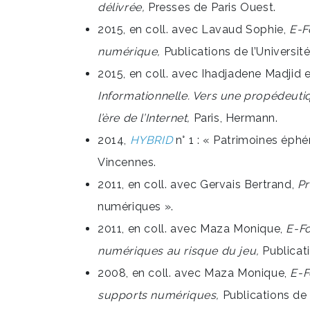
délivrée,
Presses de Paris Ouest.
2015, en coll. avec Lavaud Sophie,
E-F
numérique,
Publications de l’Universit
2015, en coll. avec Ihadjadene Madjid 
Informationnelle. Vers une propédeuti
l’ère de l’Internet,
Paris, Hermann.
2014,
HYBRID
n° 1 : « Patrimoines éphé
Vincennes.
2011, en coll. avec Gervais Bertrand,
Pr
numériques ».
2011, en coll. avec Maza Monique,
E-Fo
numériques au risque du jeu,
Publicati
2008, en coll. avec Maza Monique,
E-F
supports numériques,
Publications de 