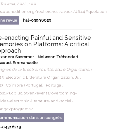
Travaux
, 2022, 100,
als.openedition.org/recherchestravaux/4844#quotation
une revue
hal-03998629
e-enacting Painful and Sensitive
mories on Platforms: A critical
pproach
,
,
exandra Saemmer
Nolwenn Tréhondart
scouet Emmanuelle
ngrès de la Electronic Littérature Organization
23
, Electronic Littérature Organization, Jul
23, Coïmbra (Portugal), Portugal.
tps://ucp.uc.pt/en/events/overcoming-
ides-electronic-literature-and-social-
ange/programa/
ommunication dans un congrès
l-04316219