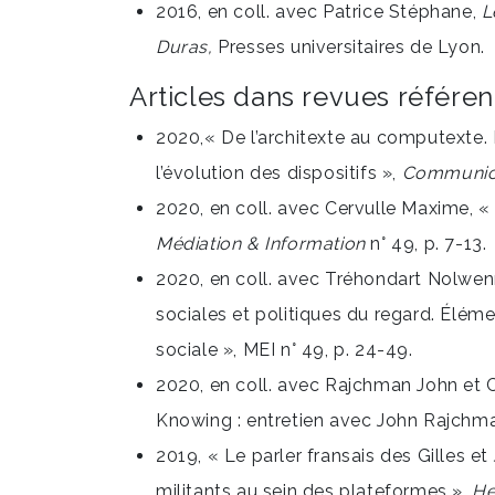
2016, en coll. avec Patrice Stéphane,
L
Duras,
Presses universitaires de Lyon.
Articles dans revues référe
2020,« De l’architexte au computexte.
l’évolution des dispositifs »,
Communica
2020, en coll. avec Cervulle Maxime, 
Médiation & Information
n° 49, p. 7-13.
2020, en coll. avec Tréhondart Nolwe
sociales et politiques du regard. Élé
sociale », MEI n° 49, p. 24-49.
2020, en coll. avec Rajchman John et 
Knowing : entretien avec John Rajchm
2019, « Le parler fransais des Gilles e
militants au sein des plateformes »,
H