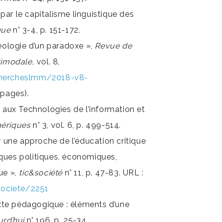
ar le capitalisme linguistique des
que
n° 3-4, p. 151-172.
héologie d’un paradoxe »,
Revue de
timodale,
vol. 8,
echercheslmm/2018-v8-
 pages).
n aux Technologies de l’information et
mériques
n° 3, vol. 6, p. 499-514.
r une approche de l’éducation critique
ques politiques, économiques,
ue »,
tic&société
n° 11, p. 47-83. URL :
tsociete/2251
texte pédagogique : éléments d’une
urd’hui
n° 196, p. 25-34.