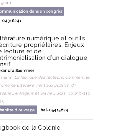
lgium
ommunication dans un congrès
l-04316241
ttérature numérique et outils
écriture propriétaires. Enjeux
e lecture et de
trimonialisation d’un dialogue
nsif
exandra Saemmer
rmann.
La fabrique des lecteurs. Comment le
rimoine littéraire vient aux publics, dir.
ssana De Angelis et Sylvie Ducas
, pp.199-216,
25
hapitre d'ouvrage
hal-05415624
ogbook de la Colonie