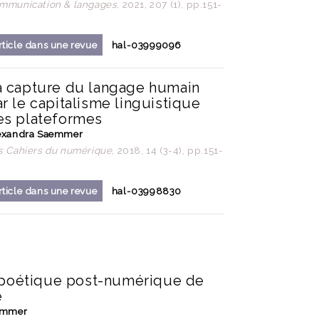
mmunication & langages
, 2021, 207 (1), pp.151-
3
rticle dans une revue
hal-03999096
a capture du langage humain
r le capitalisme linguistique
es plateformes
exandra Saemmer
s Cahiers du numérique
, 2018, 14 (3-4), pp.151-
2
rticle dans une revue
hal-03998830
 poétique post-numérique de
é
emmer