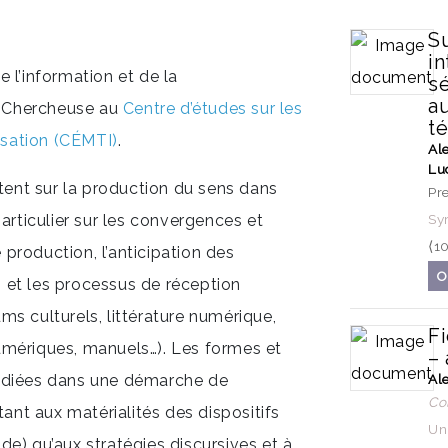
S
in
 l’information et de la
s
au
I. Chercheuse au
Centre d’études sur les
t
lisation (CÉMTI)
.
Al
Lu
ent sur la production du sens dans
Pre
particulier sur les convergences et
Sy
⟨1
production, l’anticipation des
O
t, et les processus de réception
bums culturels, littérature numérique,
Fi
umériques, manuels…). Les formes et
– 
tudiées dans une démarche de
Al
Co
tant aux matérialités des dispositifs
Uni
code) qu’aux stratégies discursives et à