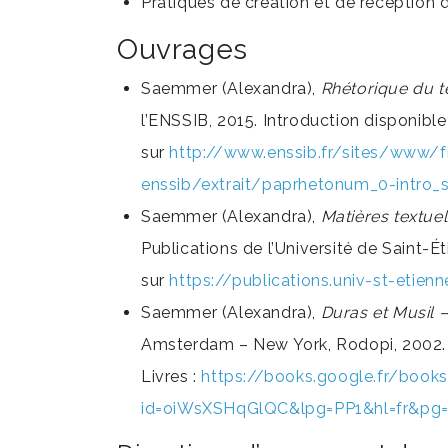
Pratiques de création et de réception
Ouvrages
Saemmer (Alexandra),
Rhétorique du t
l’ENSSIB, 2015. Introduction disponible
sur
http://www.enssib.fr/sites/www/
enssib/extrait/paprhetonum_0-intro
Saemmer (Alexandra),
Matières textue
Publications de l’Université de Saint-Éti
sur
https://publications.univ-st-etien
Saemmer (Alexandra),
Duras et Musil –
Amsterdam – New York, Rodopi, 2002. E
Livres :
https://books.google.fr/book
id=oiWsXSHqGlQC&lpg=PP1&hl=fr&pg