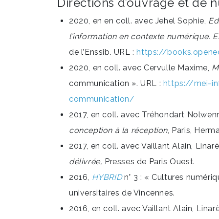
Directions d’ouvrage et de
2020, en en coll. avec Jehel Sophie,
Ed
l’information en contexte numérique
. 
de l’Enssib. URL :
https://books.opene
2020, en coll. avec Cervulle Maxime,
M
communication ». URL :
https://mei-i
communication/
2017, en coll. avec Tréhondart Nolwen
conception à la réception
, Paris, Herm
2017, en coll. avec Vaillant Alain, Lina
délivrée,
Presses de Paris Ouest.
2016,
HYBRID
n° 3 : « Cultures numériq
universitaires de Vincennes.
2016, en coll. avec Vaillant Alain, Lina