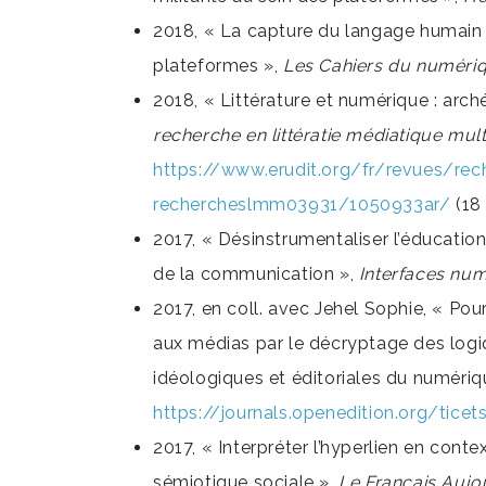
2018, « La capture du langage humain p
plateformes »,
Les Cahiers du numéri
2018, « Littérature et numérique : arc
recherche en littératie médiatique mul
https://www.erudit.org/fr/revues/r
rechercheslmm03931/1050933ar/
(18
2017, « Désinstrumentaliser l’éducatio
de la communication »,
Interfaces nu
2017, en coll. avec Jehel Sophie, « Pou
aux médias par le décryptage des logi
idéologiques et éditoriales du numériq
https://journals.openedition.org/tice
2017, « Interpréter l’hyperlien en con
sémiotique sociale »,
Le Français Aujo