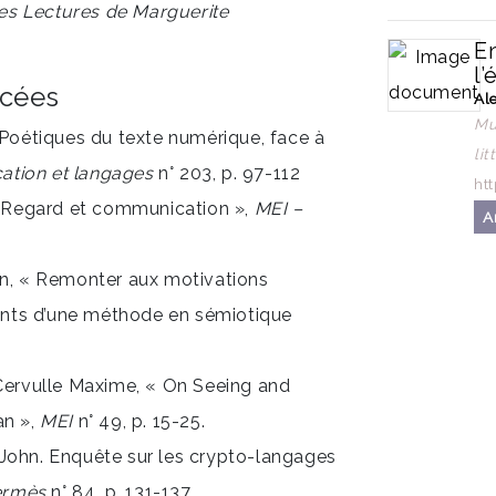
es Lectures de Marguerite
E
l’
ncées
Al
Mu
 Poétiques du texte numérique, face à
li
tion et langages
n° 203, p. 97-112
ht
« Regard et communication »,
MEI –
A
nn, « Remonter aux motivations
ments d’une méthode en sémiotique
Cervulle Maxime, « On Seeing and
an »,
MEI
n° 49, p. 15-25.
t John. Enquête sur les crypto-langages
ermès
n° 84, p. 131-137.