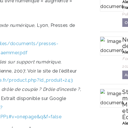
 du livre numérique « augmenté »
Al
Fr
Pub
O
exte numérique,
Lyon, Presses de
N
files/documents/presses-
de
Al
_saemmer.pdf
Fo
lles sur support numérique,
20
enne, 2007. Voir le site de l’éditeur
A
ne.fr/product.php?id_produit=243
 drôle de couple ? Drôle d’inceste ?,
St
m
xtrait disponible sur Google
M
s?
et
Éd
=PP1#v=onepage&q&f=false
Al