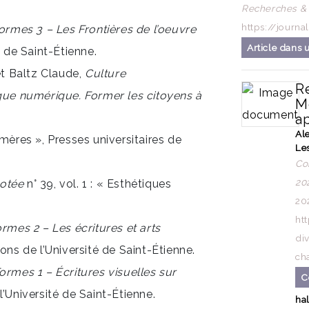
Recherches & 
https://journ
ormes 3 – Les Frontières de l’oeuvre
Article dans 
é de Saint-Étienne.
et Baltz Claude,
Culture
R
que numérique. Former les citoyens à
Me
a
Al
mères », Presses universitaires de
Le
Co
20
otée
n° 39, vol. 1 : « Esthétiques
20
ht
rmes 2 – Les écritures et arts
div
ons de l’Université de Saint-Étienne.
ch
ormes 1 – Écritures visuelles sur
C
l’Université de Saint-Étienne.
ha