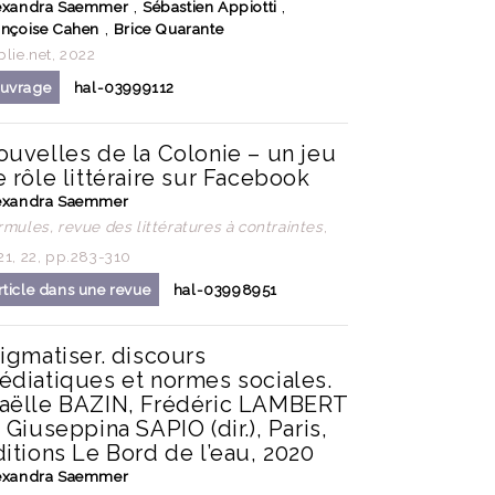
,
,
exandra Saemmer
Sébastien Appiotti
,
ançoise Cahen
Brice Quarante
lie.net, 2022
uvrage
hal-03999112
ouvelles de la Colonie – un jeu
 rôle littéraire sur Facebook
exandra Saemmer
rmules, revue des littératures à contraintes
,
21, 22, pp.283-310
rticle dans une revue
hal-03998951
igmatiser. discours
édiatiques et normes sociales.
aëlle BAZIN, Frédéric LAMBERT
 Giuseppina SAPIO (dir.), Paris,
itions Le Bord de l’eau, 2020
exandra Saemmer