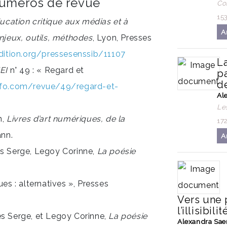
 numéros de revue
Co
15
ucation critique aux médias et
à
A
Enjeux, outils, méthodes
, Lyon, Presses
dition.org/pressesenssib/11107
L
EI
n° 49 : « Regard et
pa
d
nfo.com/revue/49/regard-et-
Al
Le
n,
Livres d’art numériques, de la
17
ann.
A
rès Serge, Legoy Corinne,
La poésie
ues : alternatives », Presses
Vers une
l’illisibilit
rès Serge, et Legoy Corinne,
La poésie
Alexandra Sa