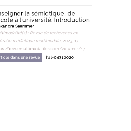
nseigner la sémiotique, de
école à l’université. Introduction
exandra Saemmer
ltimodalité(s) : Revue de recherches en
ttératie médiatique multimodale
, 2023, 17,
tps://revuemultimodalites.com/volumes/17
rticle dans une revue
hal-04316020