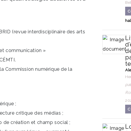
Be
C
ha
RID (revue interdisciplinaire des arts
Li
d’
d
 et communication »
pa
 CÉMTI.
te
la Commission numérique de la
Al
He
pat
Ro
20
rique ;
C
ecture critique des médias ;
de création et champ social ;
L